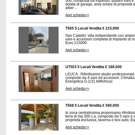
500, composta da ingresso, quattro vani e a
dotata di garage, area solare di proprietà e
alber ...
Apri scheda>>
T565 5 Locali Vendita € 215.000
San Cataldo: villa indipendente con ampio
vani e accessori completa di impianto di ri
Euro 215000
Apri scheda>>
UT503 5 Locali Vendita € 188.000
LEUCA - Rifinitissimo studio professionale
composto da 4 vani ed accessori. Climatiz
Energetica G (131 kWh/mca)
Apri scheda>>
T568 5 Locali Vendita € 580.000
In zona centralissima proponiamo rifinitis
terra di mq 300 c.a, composto da 5 vani e a
proprietà esclusiva, taverna e box auto. E
Apri scheda>>