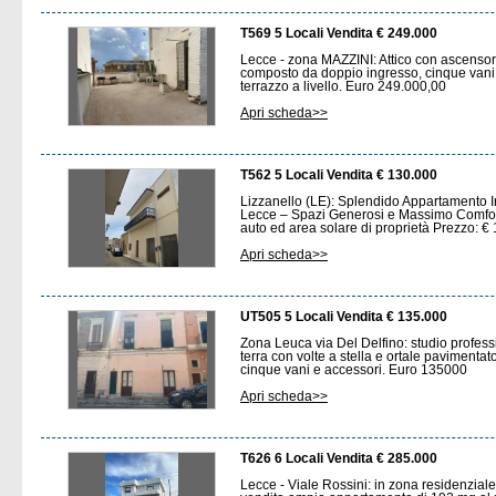
T569 5 Locali Vendita € 249.000
Lecce - zona MAZZINI: Attico con ascensor
composto da doppio ingresso, cinque vani
terrazzo a livello. Euro 249.000,00
Apri scheda>>
T562 5 Locali Vendita € 130.000
Lizzanello (LE): Splendido Appartamento 
Lecce – Spazi Generosi e Massimo Comfort
auto ed area solare di proprietà Prezzo: €
Apri scheda>>
UT505 5 Locali Vendita € 135.000
Zona Leuca via Del Delfino: studio profes
terra con volte a stella e ortale pavimenta
cinque vani e accessori. Euro 135000
Apri scheda>>
T626 6 Locali Vendita € 285.000
Lecce - Viale Rossini: in zona residenzial