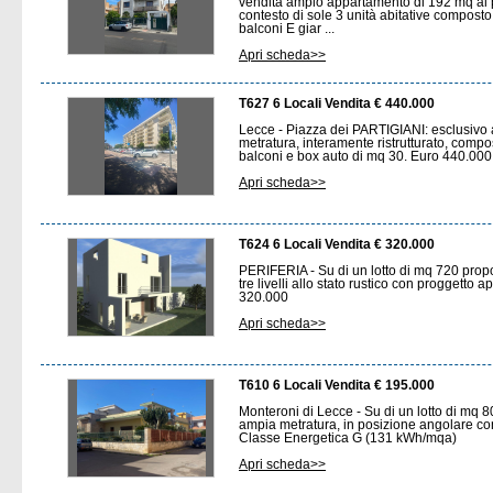
vendita ampio appartamento di 192 mq al pi
contesto di sole 3 unità abitative composto
balconi E giar ...
Apri scheda>>
T627 6 Locali Vendita € 440.000
Lecce - Piazza dei PARTIGIANI: esclusivo
metratura, interamente ristrutturato, compo
balconi e box auto di mq 30. Euro 440.000
Apri scheda>>
T624 6 Locali Vendita € 320.000
PERIFERIA - Su di un lotto di mq 720 prop
tre livelli allo stato rustico con proggetto 
320.000
Apri scheda>>
T610 6 Locali Vendita € 195.000
Monteroni di Lecce - Su di un lotto di mq 80
ampia metratura, in posizione angolare con
Classe Energetica G (131 kWh/mqa)
Apri scheda>>