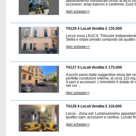
appartamento ristrutturato posto al terzo 
accessori, ampi balconi e cantinola. Euro
Apri scheda>>
T4129 4 Locali Vendita € 135.000
Lecce zona LEUCA: Trilocale Indipendente 
Stella e ortale privato composto da quattr
Apri scheda>>
T4127 4 Locali Vendita € 175.000
A pochi passi dalle suggestive mura del ce
perfette condizioni interne, di circa 110 m
4 vani e accessori. L'immobile è dotato di
nel cor ...
Apri scheda>>
T4128 4 Locali Vendita € 118.000
Lecce - Zona est: Luminosissimo appartame
quattro vani, accessori e cantina. Locato 
Apri scheda>>