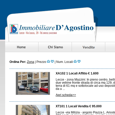
Ordina Per:
Zona
|
Prezzo
|
Num. Locali
XA102 1 Locali Affitto € 1.600
Lecce - zona Mazzini: In pieno centro, bel
due vetrine fronte strada di circa mq 129, dis
terra di 61 mq e sottolocale ad uso deposit
da u ...
Apri scheda>>
XT101 1 Locali Vendita € 95.000
Lecce -via Milizia - angolo Piazza L. Arios