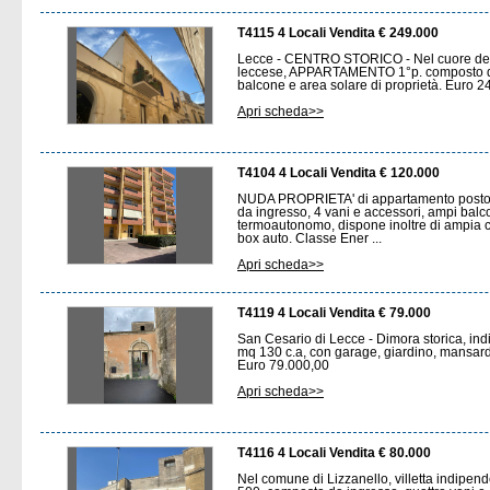
T4115 4 Locali Vendita € 249.000
Lecce - CENTRO STORICO - Nel cuore del b
leccese, APPARTAMENTO 1°p. composto da 
balcone e area solare di proprietà. Euro 
Apri scheda>>
T4104 4 Locali Vendita € 120.000
NUDA PROPRIETA' di appartamento posto 
da ingresso, 4 vani e accessori, ampi balco
termoautonomo, dispone inoltre di ampia ca
box auto. Classe Ener ...
Apri scheda>>
T4119 4 Locali Vendita € 79.000
San Cesario di Lecce - Dimora storica, indi
mq 130 c.a, con garage, giardino, mansarda
Euro 79.000,00
Apri scheda>>
T4116 4 Locali Vendita € 80.000
Nel comune di Lizzanello, villetta indipende