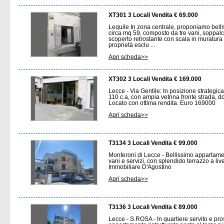
XT301 3 Locali Vendita € 69.000
Lequile In zona centrale, proponiamo bell
circa mq 59, composto da tre vani, soppalc
scoperto retrostante con scala in muratura 
proprietà esclu ...
Apri scheda>>
XT302 3 Locali Vendita € 169.000
Lecce - Via Gentile: In posizione strategi
110 c.a, con ampia vetrina fronte strada, do
Locato con ottima rendita. Euro 169000
Apri scheda>>
T3134 3 Locali Vendita € 99.000
Monteroni di Lecce - Bellissimo appartame
vani e servizi, con splendido terrazzo a li
Immobiliare D'Agostino
Apri scheda>>
T3136 3 Locali Vendita € 89.000
Lecce - S.ROSA - In quartiere servito e pr