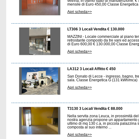
vetrina, in ottimo stato di manutenzione. €
mensile di Euro 450,00 Classe Energetic
Apri scheda>>
LT306 3 Locali Vendita € 130.000
MAZZINI - Locale commerciale al piano ter
retrostante composto da tre vani ed access
di Euro 600,00 € 130.000,00 Classe Ener
Apri scheda>>
LA312 3 Locali Affitto € 450
San Donato di Lecce - ingresso, bagno, tre 
sala. Classe Energetica G (131 kWh/mca)
Apri scheda>>
T3130 3 Locali Vendita € 88.000
Nella servita zona Leuca, in prossimità del
nostra agenzia propone un appartamento 
ultimo di mq 130 c.a, in piccola palazzina 
composta al suo interno ...
Apri scheda>>