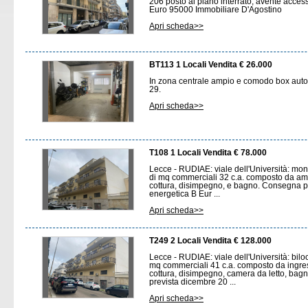
206 posto al piano interrato, avente acce
Euro 95000 Immobiliare D'Agostino
Apri scheda>>
BT113 1 Locali Vendita € 26.000
In zona centrale ampio e comodo box auto 
29.
Apri scheda>>
T108 1 Locali Vendita € 78.000
Lecce - RUDIAE: viale dell'Università: mo
di mq commerciali 32 c.a. composto da a
cottura, disimpegno, e bagno. Consegna p
energetica B Eur ...
Apri scheda>>
T249 2 Locali Vendita € 128.000
Lecce - RUDIAE: viale dell'Università: bilo
mq commerciali 41 c.a. composto da ingr
cottura, disimpegno, camera da letto, ba
prevista dicembre 20 ...
Apri scheda>>