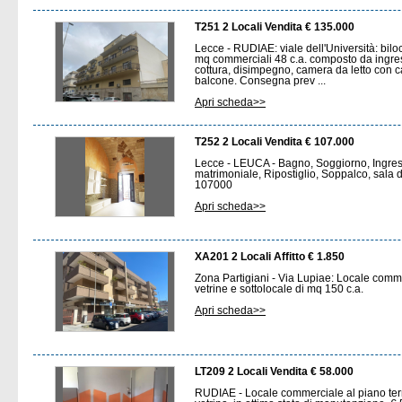
T251 2 Locali Vendita € 135.000
Lecce - RUDIAE: viale dell'Università: bilo
mq commerciali 48 c.a. composto da ingre
cottura, disimpegno, camera da letto con 
balcone. Consegna prev ...
Apri scheda>>
T252 2 Locali Vendita € 107.000
Lecce - LEUCA - Bagno, Soggiorno, Ingres
matrimoniale, Ripostiglio, Soppalco, sala 
107000
Apri scheda>>
XA201 2 Locali Affitto € 1.850
Zona Partigiani - Via Lupiae: Locale comm
vetrine e sottolocale di mq 150 c.a.
Apri scheda>>
LT209 2 Locali Vendita € 58.000
RUDIAE - Locale commerciale al piano te