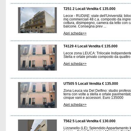
T251 2 Locali Vendita € 135.000
Lecce - RUDIAE: viale dell'Università: bilo
mq commerciali 48 c.a. composto da ingre
cottura, disimpegno, camera da letto con 
balcone. Consegna prev ...
Apri scheda>>
T4129 4 Locali Vendita € 135.000
Lecce zona LEUCA: Trilocale Indipendente 
Stella e ortale privato composto da quattr
Apri scheda>>
UT505 5 Locali Vendita € 135.000
Zona Leuca via Del Delfino: studio profes
terra con volte a stella e ortale pavimenta
cinque vani e accessori. Euro 135000
Apri scheda>>
T562 5 Locali Vendita € 130.000
Lizzanello (LE): Splendido Appartamento 