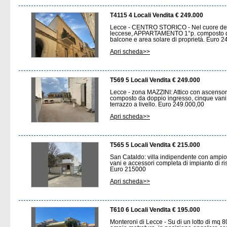
T4115 4 Locali Vendita € 249.000
Lecce - CENTRO STORICO - Nel cuore del b
leccese, APPARTAMENTO 1°p. composto da 
balcone e area solare di proprietà. Euro 
Apri scheda>>
T569 5 Locali Vendita € 249.000
Lecce - zona MAZZINI: Attico con ascensor
composto da doppio ingresso, cinque vani
terrazzo a livello. Euro 249.000,00
Apri scheda>>
T565 5 Locali Vendita € 215.000
San Cataldo: villa indipendente con ampio
vani e accessori completa di impianto di ri
Euro 215000
Apri scheda>>
T610 6 Locali Vendita € 195.000
Monteroni di Lecce - Su di un lotto di mq 80