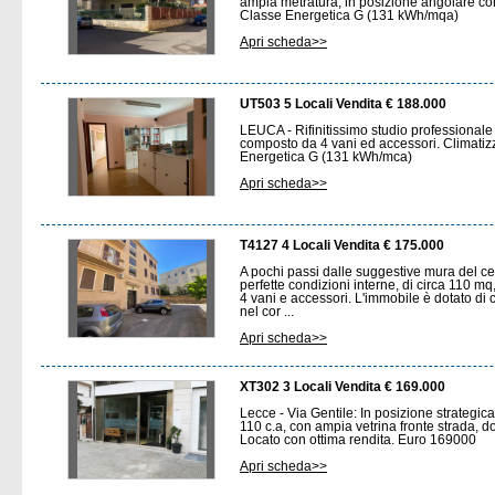
ampia metratura, in posizione angolare con
Classe Energetica G (131 kWh/mqa)
Apri scheda>>
UT503 5 Locali Vendita € 188.000
LEUCA - Rifinitissimo studio professionale
composto da 4 vani ed accessori. Climatiz
Energetica G (131 kWh/mca)
Apri scheda>>
T4127 4 Locali Vendita € 175.000
A pochi passi dalle suggestive mura del ce
perfette condizioni interne, di circa 110 m
4 vani e accessori. L'immobile è dotato di
nel cor ...
Apri scheda>>
XT302 3 Locali Vendita € 169.000
Lecce - Via Gentile: In posizione strategi
110 c.a, con ampia vetrina fronte strada, do
Locato con ottima rendita. Euro 169000
Apri scheda>>