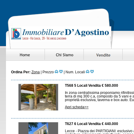
Ordina Per:
Zona
|
Prezzo
|
Num. Locali
T568 5 Locali Vendita € 580.000
In zona centralissima proponiamo rifinitis
terra di mq 300 c.a, composto da 5 vani e a
proprietà esclusiva, taverna e box auto. E
Apri scheda>>
T627 6 Locali Vendita € 440.000
Lecce - Piazza dei PARTIGIANI: esclusivo