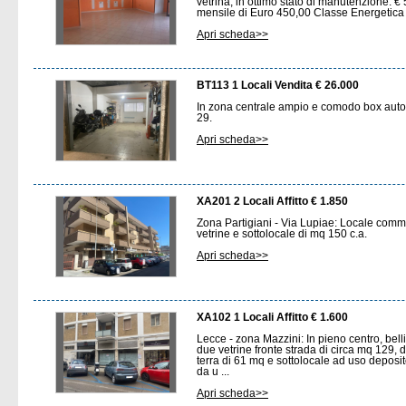
vetrina, in ottimo stato di manutenzione. €
mensile di Euro 450,00 Classe Energetic
Apri scheda>>
BT113 1 Locali Vendita € 26.000
In zona centrale ampio e comodo box auto 
29.
Apri scheda>>
XA201 2 Locali Affitto € 1.850
Zona Partigiani - Via Lupiae: Locale comm
vetrine e sottolocale di mq 150 c.a.
Apri scheda>>
XA102 1 Locali Affitto € 1.600
Lecce - zona Mazzini: In pieno centro, bel
due vetrine fronte strada di circa mq 129, dis
terra di 61 mq e sottolocale ad uso deposit
da u ...
Apri scheda>>