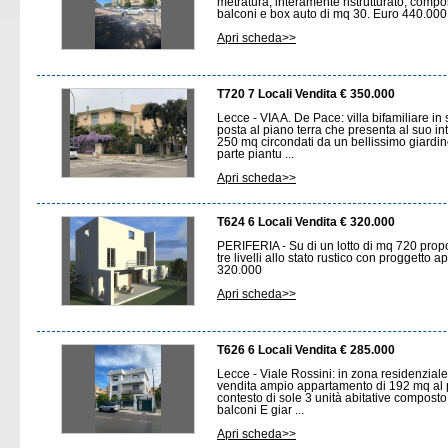
metratura, interamente ristrutturato, compo
balconi e box auto di mq 30. Euro 440.000
Apri scheda>>
T720 7 Locali Vendita € 350.000
Lecce - VIA A. De Pace: villa bifamiliare i
posta al piano terra che presenta al suo int
250 mq circondati da un bellissimo giardin
parte piantu ...
Apri scheda>>
T624 6 Locali Vendita € 320.000
PERIFERIA - Su di un lotto di mq 720 prop
tre livelli allo stato rustico con proggetto 
320.000
Apri scheda>>
T626 6 Locali Vendita € 285.000
Lecce - Viale Rossini: in zona residenzial
vendita ampio appartamento di 192 mq al pi
contesto di sole 3 unità abitative composto
balconi E giar ...
Apri scheda>>