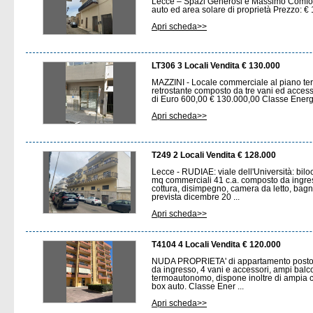
Lecce – Spazi Generosi e Massimo Comfort
auto ed area solare di proprietà Prezzo: €
Apri scheda>>
LT306 3 Locali Vendita € 130.000
MAZZINI - Locale commerciale al piano ter
retrostante composto da tre vani ed access
di Euro 600,00 € 130.000,00 Classe Ener
Apri scheda>>
T249 2 Locali Vendita € 128.000
Lecce - RUDIAE: viale dell'Università: bilo
mq commerciali 41 c.a. composto da ingr
cottura, disimpegno, camera da letto, ba
prevista dicembre 20 ...
Apri scheda>>
T4104 4 Locali Vendita € 120.000
NUDA PROPRIETA' di appartamento posto 
da ingresso, 4 vani e accessori, ampi balco
termoautonomo, dispone inoltre di ampia ca
box auto. Classe Ener ...
Apri scheda>>