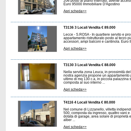
206 posto al piano interrato, avente acce
Euro 95000 Immobiliare D'Agostino
Apri scheda>>
T3136 3 Locali Vendita € 89.000
Lecce - S.ROSA - In quartiere servito e pr
appartamento ristrutturato posto al terzo 
accessori, ampi balconi e cantinola. Euro
Apri scheda>>
T3130 3 Locali Vendita € 88.000
Nella servita zona Leuca, in prossimità del
nostra agenzia propone un appartamento 
ultimo di mq 130 c.a, in piccola palazzina 
composta al suo interno ...
Apri scheda>>
T4116 4 Locali Vendita € 80.000
Nel comune di Lizzanello, villetta indipende
500, composta da ingresso, quattro vani e a
dotata di garage, area solare di proprietà e
alber ...
Apri scheda>>