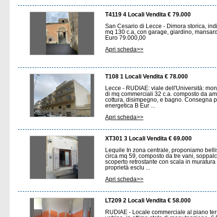
T4119 4 Locali Vendita € 79.000
San Cesario di Lecce - Dimora storica, indi
mq 130 c.a, con garage, giardino, mansarda
Euro 79.000,00
Apri scheda>>
T108 1 Locali Vendita € 78.000
Lecce - RUDIAE: viale dell'Università: mo
di mq commerciali 32 c.a. composto da a
cottura, disimpegno, e bagno. Consegna p
energetica B Eur ...
Apri scheda>>
XT301 3 Locali Vendita € 69.000
Lequile In zona centrale, proponiamo bell
circa mq 59, composto da tre vani, soppalc
scoperto retrostante con scala in muratura 
proprietà esclu ...
Apri scheda>>
LT209 2 Locali Vendita € 58.000
RUDIAE - Locale commerciale al piano te