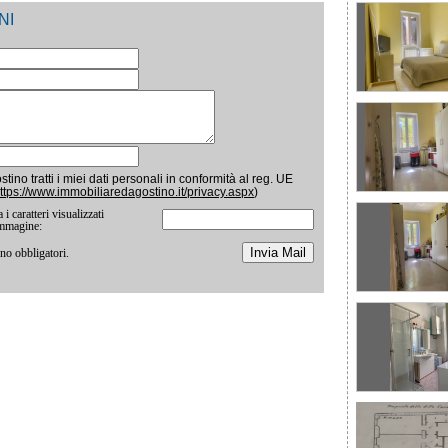
NI
ino tratti i miei dati personali in conformità al reg. UE
ttps://www.immobiliaredagostino.it/privacy.aspx
)
 i caratteri visualizzati
immagine:
ono obbligatori.