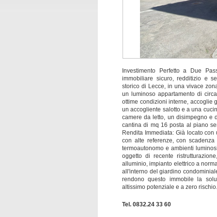
Investimento Perfetto a Due Pas
immobiliare sicuro, redditizio e 
storico di Lecce, in una vivace zona
un luminoso appartamento di circa 
ottime condizioni interne, accoglie 
un accogliente salotto e a una cuci
camere da letto, un disimpegno e 
cantina di mq 16 posta al piano semi
Rendita Immediata: Già locato con 
con alte referenze, con scadenza 
termoautonomo e ambienti luminosi l
oggetto di recente ristrutturazion
alluminio, impianto elettrico a norm
all'interno del giardino condominial
rendono questo immobile la solu
altissimo potenziale e a zero rischi
Tel. 0832.24 33 60