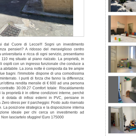
si dal Cuore di Lecce!!! Sogni un investimento
senza pensieri? A ridosso del meraviglioso centro
 universitaria e ricca di ogni servizio, presentiamo
110 mq situato al piano rialzato. La proprietà, in
gli ospiti con un ingresso funzionale che conduce a
na abitabile. La zona notte è composta da tre ampie
due bagni. l'immobile dispone di una comodissima
nterrato. I punti di forza che fanno la differenza:
un'ottima rendita mensile di € 600 ad una persona
contratto 30.09.27 Comfort totale: Riscaldamento
a proprietà è in ottime condizioni interne, perchè
e, è dotata di infissi esterni in PVC, persiane in
a Zero stress per il parcheggio: Posto auto riservato
e. La posizione strategica e la disposizione interna
zione ideale per chi cerca un investimento ad
o. Non lasciartelo sfuggire! Euro 175000